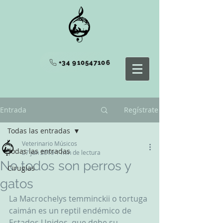
+34 910547106
Entrada
Regístrate
Todas las entradas
Veterinario Músicos
Todas las entradas
27 jun 2019
1 min de lectura
No todos son perros y
Cirugías
gatos
La Macrochelys temminckii o tortuga 
caimán es un reptil endémico de 
Estados Unidos, que debe su 