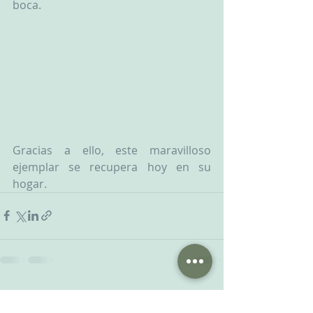
boca.
Gracias a ello, este maravilloso 
ejemplar se recupera hoy en su 
hogar.
Entradas recientes
Ver todo