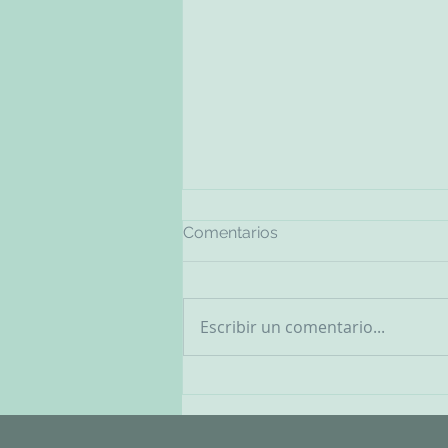
Comentarios
Escribir un comentario...
¿Qué Debe Contener el
Botiquín de Emergencia
para tu mascota?