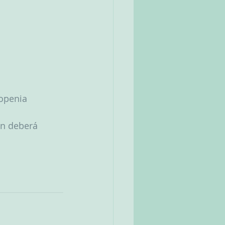
copenia
én deberá 