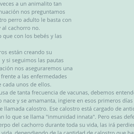
veces a un animalito tan 
inuación nos preguntamos  
ro perro adulto le basta con 
 al cachorro no.
 que con los bebés y las 
os están creando su 
y si seguimos las pautas 
nación nos aseguraremos una 
 frente a las enfermedades 
 cada unos de ellos.
usa de tanta frecuencia de vacunas, debemos entende
 nace y se amamanta, ingiere en esos primeros días 
e llamada calostro. Ese calostro está cargado de anti
an lo que se llama "inmunidad innata". Pero esas def
rpo del cachorro durante toda su vida, las irá perdie
 vida, dependiendo de la cantidad de calostro que h