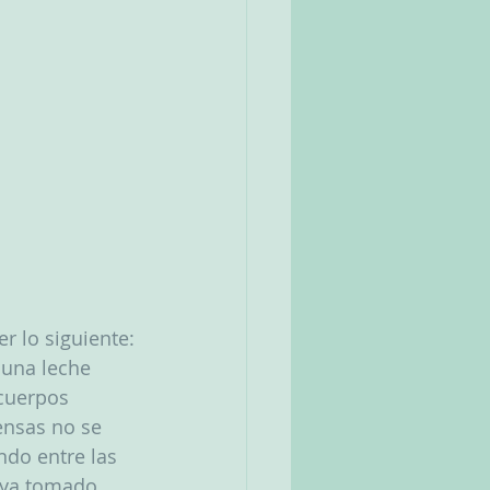
r lo siguiente:
una leche 
cuerpos 
ensas no se 
ndo entre las 
aya tomado. 