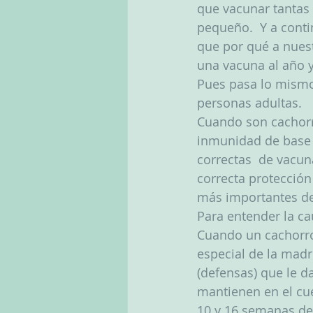
que vacunar tantas 
pequeño.  Y a cont
que por qué a nuest
una vacuna al año y
Pues pasa lo mismo
personas adultas. 
Cuando son cachorr
inmunidad de base  
correctas  de vacu
correcta protección
más importantes de
Para entender la ca
Cuando un cachorro
especial de la madr
(defensas) que le d
mantienen en el cue
10 y 16 semanas de