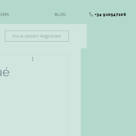
+34 910547106
ERÍA
BLOG
Inicia sesión/ Regístrate
ué