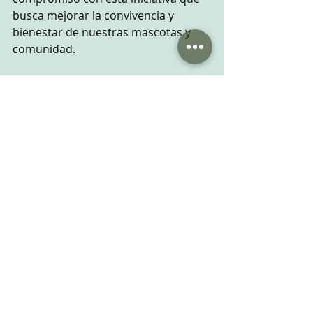
busca mejorar la convivencia y 
bienestar de nuestras mascotas y 
comunidad.
Cualquier duda que tengáis podéis 
poneros en contacto con nosotros 
en el 910547106 o vía email  
vetmusicos@gmail.com
Entradas recientes
Ver todo