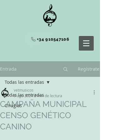
+34 910547106
Entrada
Regístrate
Todas las entradas
vetmusicos
Todas las entradas
9 ago 2024
2 min de lectura
CAMPAÑA MUNICIPAL
Cirugías
CENSO GENÉTICO
CANINO