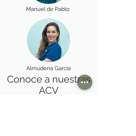
Manuel de Pablo
Almudena García
Conoce a nuestras
ACV
Noemí Pérez
Nuria Wamba
Administración
EMI
PLAZA