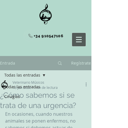
+34 910547106
Entrada
Regístrate
Todas las entradas
Veterinario Músicos
Todas las entradas
13 jun 2020
1 min de lectura
¿Cómo sabemos si se
Cirugías
trata de una urgencia?
En ocasiones, cuando nuestros 
animales se ponen enfermos, no 
sabemos si debemos actuar de 