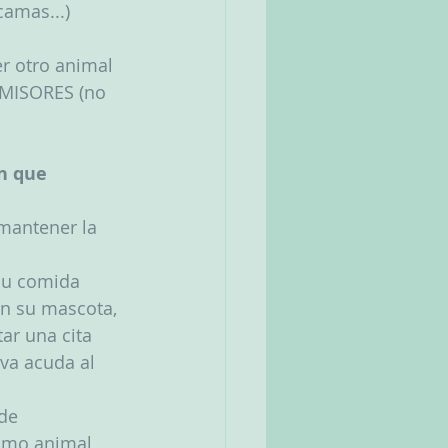
 camas...)
r otro animal 
MISORES (no 
n que 
mantener la 
 su comida
on su mascota, 
r una cita 	
va acuda al 
 de
omo animal,