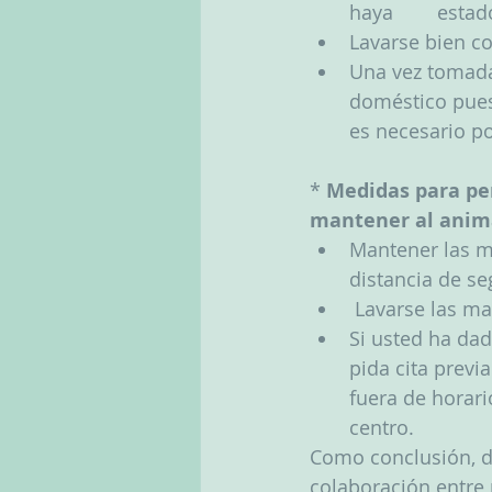
haya 	
Lavarse bien co
Una vez tomada
doméstico pue
es necesario po
* 
Medidas para per
mantener al anim
Mantener las m
distancia de se
 Lavarse las m
Si usted ha dad
pida cita previ
fuera de horari
centro. 
Como conclusión, d
colaboración entre