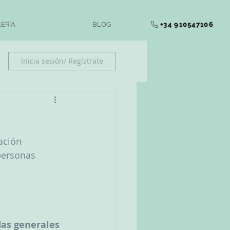
+34 910547106
ERÍA
BLOG
Inicia sesión/ Regístrate
ación 
personas 
as generales 