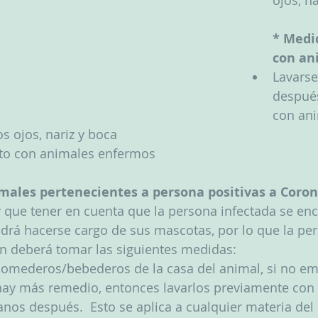
ojos, n
* Medi
con an
Lavarse
después
con an
os ojos, nariz y boca
acto con animales enfermos
ales pertenecientes a persona positivas a Coron
 que tener en cuenta que la persona infectada se enc
drá hacerse cargo de sus mascotas, por lo que la pe
ón deberá tomar las siguientes medidas: 
 comederos/bebederos de la casa del animal, si no e
 hay más remedio, entonces lavarlos previamente con 
anos después.  Esto se aplica a cualquier materia del