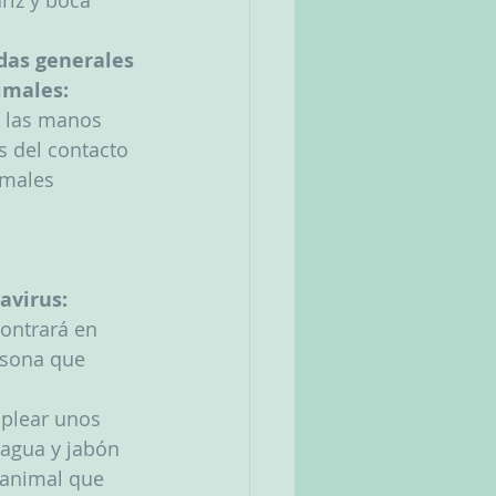
ariz y boca
das generales 
imales:
 las manos 
 del contacto 
imales
avirus:
ontrará en 
rsona que 
mplear unos 
agua y jabón 
 animal que 