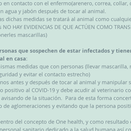
estado en contacto con el enfermo(arenero, correa, collar,
n agua y jabón después de tocar al animal.
s dichas medidas se tratará al animal como cualquie
s NO HAY EVIDENCIAS DE QUE ACTÚEN COMO TRANS
nerles mascarillas)
sonas que sospechen de estar infectados y tiene
al en casa
: 
ismas medidas que con personas (llevar mascarilla, 
guridad y evitar el contacto estrecho)
anos antes y después de tocar al animal y manipular
o positivo al COVID-19 y debe acudir al veterinario c
a avisando de la situación.  Para de esta forma concerta
o de aglomeraciones y evitando que la persona positi
entro del concepto de One health, y como resultado
 personal sanitario dedicado a la salud humana así c