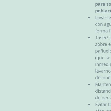
para to
poblaci
Lavarse
con agu
forma f
Toser/ 
sobre e
pañuel
(que se
inmedia
lavarno
despué
Manten
distanc
de per
Evitar t