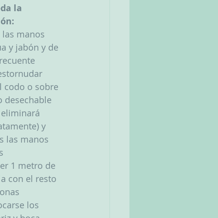
da la 
ón: 
 las manos 
a y jabón y de 
recuente
estornudar 
l codo o sobre 
o desechable 
 eliminará 
tamente) y 
s las manos 
s
er 1 metro de 
ia con el resto 
sonas
ocarse los 