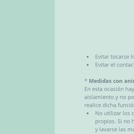
Evitar tocarse l
Evitar el cont
* 
Medidas con anim
En esta ocasión hay
aislamiento y no po
realice dicha funci
No utilizar los
propios. Si no
y lavarse las m